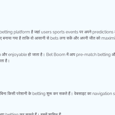
etting platform है जहां users sports events पर अपने predictions
ए बनाया गया है ताकि वो आसानी से bets लगा सकें और अपनी जीत को maxim
th और enjoyable हो जाता है। Bet Boom में आप pre-match betting औ
ता है।
ा किसी परेशानी के betting शुरू कर सकते हैं। वेबसाइट का navigatio
etting कर सकते हैं। इसमें शामिल हैं: