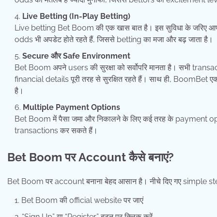
Live Betting (In-Play Betting)
Live betting Bet Boom की एक खास बात है। इस सुविधा के जरिए आप मैच 
odds भी अपडेट होते रहते हैं, जिससे betting का मजा और बढ़ जाता है।
Secure और Safe Environment
Bet Boom अपने users की सुरक्षा को सर्वोपरि मानता है। सभी transac
financial details पूरी तरह से सुरक्षित रहते हैं। साथ ही, BoomBet
है।
Multiple Payment Options
Bet Boom में पैसा जमा और निकालने के लिए कई तरह के payment opti
transactions कर सकते हैं।
Bet Boom पर Account कैसे बनाएं?
Bet Boom पर account बनाना बेहद आसान है। नीचे दिए गए simple ste
Bet Boom की official website पर जाएं
“Sign Up” या “Register” बटन पर क्लिक करें