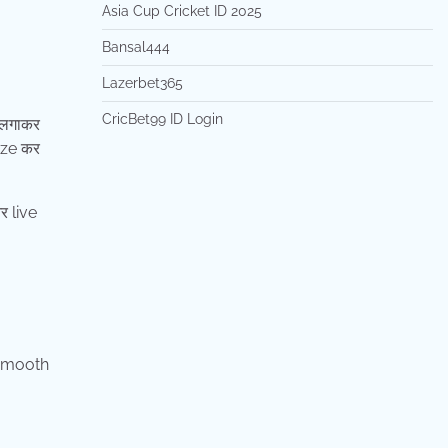
Asia Cup Cricket ID 2025
Bansal444
Lazerbet365
CricBet99 ID Login
 लगाकर
ize कर
र live
n smooth