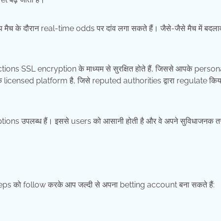
के दौरान real-time odds पर दांव लगा सकते हैं। जैसे-जैसे मैच में बदलाव 
tions SSL encryption के माध्यम से सुरक्षित होते हैं, जिससे आपके perso
 एक licensed platform है, जिसे reputed authorities द्वारा regulate किय
ons उपलब्ध हैं। इससे users को आसानी होती है और वे अपने सुविधाजनक तर
ps को follow करके आप जल्दी से अपना betting account बना सकते हैं: