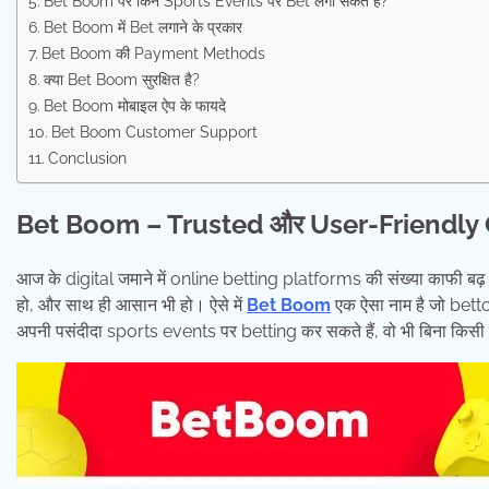
Bet Boom पर किन Sports Events पर Bet लगा सकते हैं?
Bet Boom में Bet लगाने के प्रकार
Bet Boom की Payment Methods
क्या Bet Boom सुरक्षित है?
Bet Boom मोबाइल ऐप के फायदे
Bet Boom Customer Support
Conclusion
Bet Boom – Trusted और User-Friendly 
आज के digital जमाने में online betting platforms की संख्या काफी बढ़ ग
हो, और साथ ही आसान भी हो। ऐसे में
Bet Boom
एक ऐसा नाम है जो bett
अपनी पसंदीदा sports events पर betting कर सकते हैं, वो भी बिना किसी