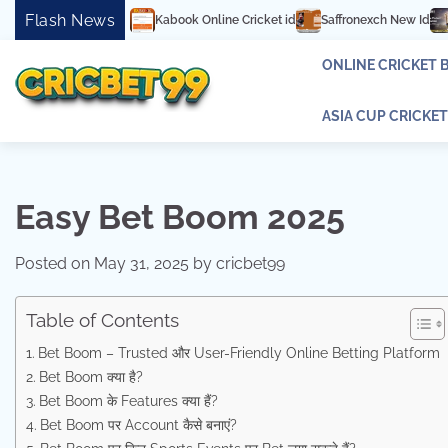
Skip
Flash News
Kabook Online Cricket id
Saffronexch New Id
Dream 555
to
content
ONLINE CRICKET 
ASIA CUP CRICKET
Easy Bet Boom 2025
Posted on
May 31, 2025
by
cricbet99
Table of Contents
Bet Boom – Trusted और User-Friendly Online Betting Platform
Bet Boom क्या है?
Bet Boom के Features क्या हैं?
Bet Boom पर Account कैसे बनाएं?