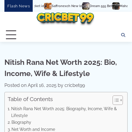
Skip
Flash News
Saffronexch New Id
Dream 555 Bet
Mahadev Online Book
to
content
Nitish Rana Net Worth 2025: Bio,
Income, Wife & Lifestyle
Posted on
April 16, 2025
by
cricbet99
Table of Contents
Nitish Rana Net Worth 2025: Biography, Income, Wife &
Lifestyle
Biography
Net Worth and Income