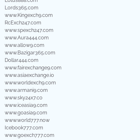
Lotus888.com
Lords365.com
www.Kingexch9.com
RcExch247.com
www.spexch247.com
www.Aura444.com
www.allow9.com
www.Bazigar365.com
Dollar444.com
www.fairexchange9.com
www.asiaexchange.io
www.worldexch9.com
www.armani9.com
www.sky24x7.co
www.iceasia9.com
www.goasia9.com
www.world777.now
Icebook777.com
www.goexch777.com