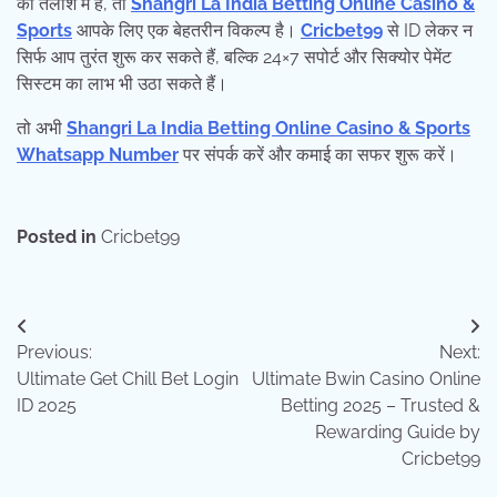
की तलाश में हैं, तो
Shangri La India Betting Online Casino &
Sports
आपके लिए एक बेहतरीन विकल्प है।
Cricbet99
से ID लेकर न
सिर्फ आप तुरंत शुरू कर सकते हैं, बल्कि 24×7 सपोर्ट और सिक्योर पेमेंट
सिस्टम का लाभ भी उठा सकते हैं।
तो अभी
Shangri La India Betting Online Casino & Sports
Whatsapp Number
पर संपर्क करें और कमाई का सफर शुरू करें।
Posted in
Cricbet99
Post
Previous:
Next:
navigation
Ultimate Get Chill Bet Login
Ultimate Bwin Casino Online
ID 2025
Betting 2025 – Trusted &
Rewarding Guide by
Cricbet99