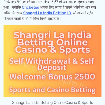
में खेलकर पैसे कमाने का सपना देख रहे हैं? तो अब आपका इंतजार खत्म
हुआ। क्योंकि
Cricbet99
आपके लिए लाया है सबसे भरोसेमंद और तेज़
सर्विस के साथ
Shangri La India Betting ID
, जो आपको तुरंत
दिलवाई जाती है, वो भी बिना किसी झंझट के।
Shangri La India Betting Online Casino & Sports