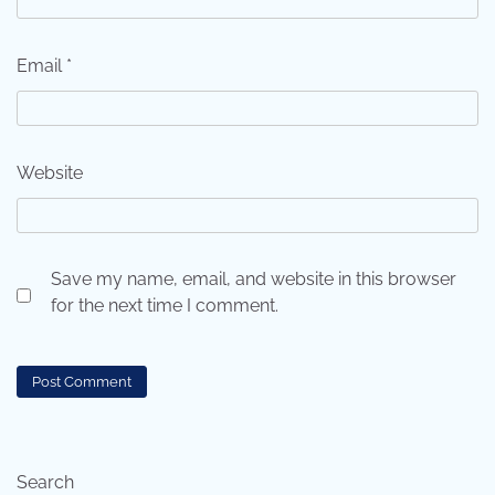
Email
*
Website
Save my name, email, and website in this browser
for the next time I comment.
Search