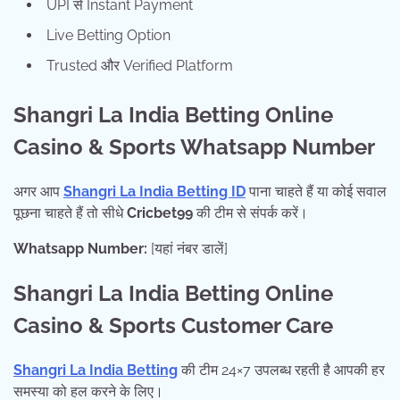
UPI से Instant Payment
Live Betting Option
Trusted और Verified Platform
Shangri La India Betting Online
Casino & Sports Whatsapp Number
अगर आप
Shangri La India Betting ID
पाना चाहते हैं या कोई सवाल
पूछना चाहते हैं तो सीधे
Cricbet99
की टीम से संपर्क करें।
Whatsapp Number:
[यहां नंबर डालें]
Shangri La India Betting Online
Casino & Sports Customer Care
Shangri La India Betting
की टीम 24×7 उपलब्ध रहती है आपकी हर
समस्या को हल करने के लिए।