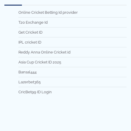
Online Cricket Betting Id provider
T20 Exchange Id
Get Cricket ID
IPL cricket ID
Reddy Anna Online Cricket id
Asia Cup Cricket ID 2025
Bansal444
Lazerbet365
CricBet99 ID Login