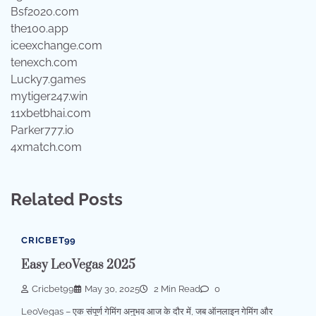
Bsf2020.com
the100.app
iceexchange.com
tenexch.com
Lucky7.games
mytiger247.win
11xbetbhai.com
Parker777.io
4xmatch.com
Related Posts
CRICBET99
Easy LeoVegas 2025
Cricbet99
May 30, 2025
2 Min Read
0
LeoVegas – एक संपूर्ण गेमिंग अनुभव आज के दौर में, जब ऑनलाइन गेमिंग और