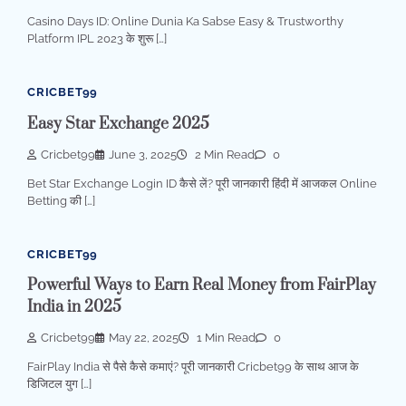
Casino Days ID: Online Dunia Ka Sabse Easy & Trustworthy
Platform IPL 2023 के शुरू […]
CRICBET99
Easy Star Exchange 2025
Cricbet99
June 3, 2025
2 Min Read
0
Bet Star Exchange Login ID कैसे लें? पूरी जानकारी हिंदी में आजकल Online
Betting की […]
CRICBET99
Powerful Ways to Earn Real Money from FairPlay
India in 2025
Cricbet99
May 22, 2025
1 Min Read
0
FairPlay India से पैसे कैसे कमाएं? पूरी जानकारी Cricbet99 के साथ आज के
डिजिटल युग […]