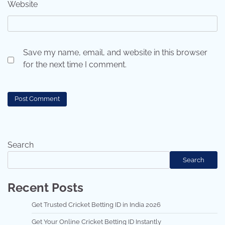
Website
Save my name, email, and website in this browser
for the next time I comment.
Search
Search
Recent Posts
Get Trusted Cricket Betting ID in India 2026
Get Your Online Cricket Betting ID Instantly