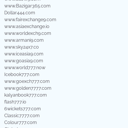
www.Bazigar365.com
Dollar444.com
www.fairexchange9.com
www.asiaexchange.io
www.worldexch9.com
www.armani9.com
www.sky24x7.co
www.iceasia9.com
www.goasia9.com
www.world777.now
Icebook777.com
www.goexch777.com
www.golden7777.com
kalyanbook777.com
flash777.io
6wickets777.com
Classic7777.com
Colour777.com