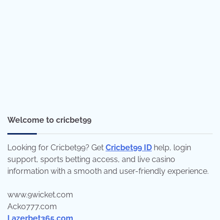
Welcome to cricbet99
Looking for Cricbet99? Get
Cricbet99 ID
help, login
support, sports betting access, and live casino
information with a smooth and user-friendly experience.
www.9wicket.com
Acko777.com
Lazerbet365.com