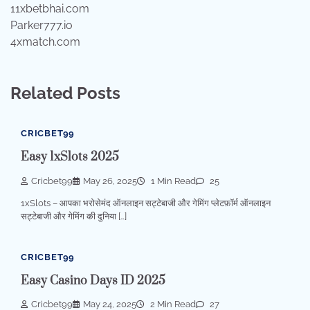
11xbetbhai.com
Parker777.io
4xmatch.com
Related Posts
CRICBET99
Easy 1xSlots 2025
Cricbet99
May 26, 2025
1 Min Read
25
1xSlots – आपका भरोसेमंद ऑनलाइन सट्टेबाजी और गेमिंग प्लेटफ़ॉर्म ऑनलाइन
सट्टेबाजी और गेमिंग की दुनिया […]
CRICBET99
Easy Casino Days ID 2025
Cricbet99
May 24, 2025
2 Min Read
27