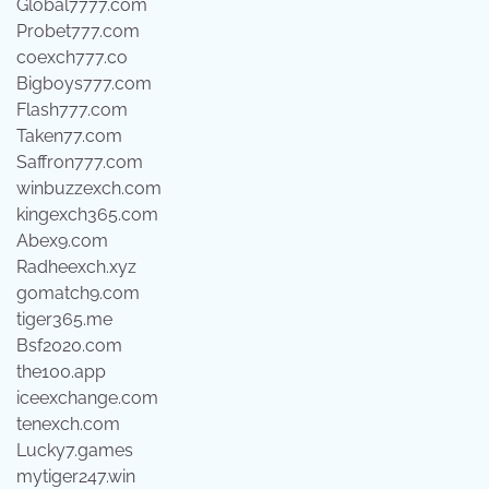
Global7777.com
Probet777.com
coexch777.co
Bigboys777.com
Flash777.com
Taken77.com
Saffron777.com
winbuzzexch.com
kingexch365.com
Abex9.com
Radheexch.xyz
gomatch9.com
tiger365.me
Bsf2020.com
the100.app
iceexchange.com
tenexch.com
Lucky7.games
mytiger247.win